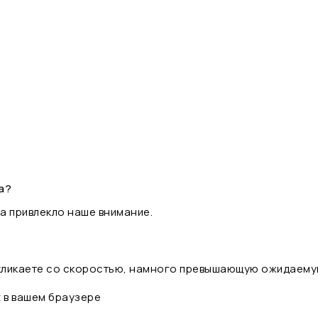
а?
а привлекло наше внимание.
 кликаете со скоростью, намного превышающую ожидаему
t в вашем браузере