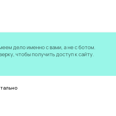
еем дело именно с вами, а не с ботом.
ерку, чтобы получить доступ к сайту.
нтально