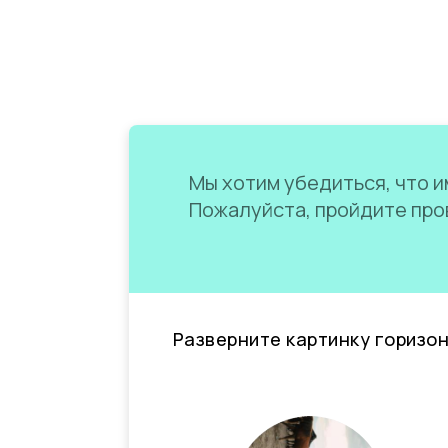
Мы хотим убедиться, что им
Пожалуйста, пройдите пров
Разверните картинку горизо