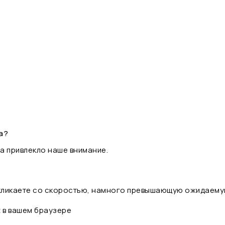
а?
а привлекло наше внимание.
 кликаете со скоростью, намного превышающую ожидаему
t в вашем браузере