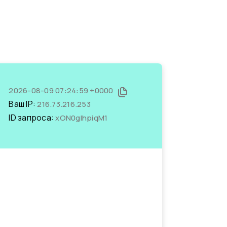
2026-08-09 07:24:59 +0000
Ваш IP:
216.73.216.253
ID запроса:
xON0gIhpiqM1