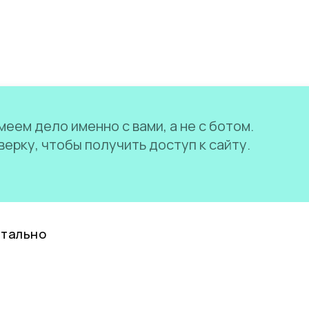
еем дело именно с вами, а не с ботом.
ерку, чтобы получить доступ к сайту.
нтально