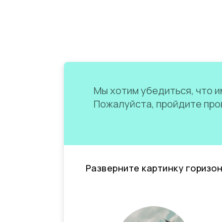
Мы хотим убедиться, что им
Пожалуйста, пройдите пров
Разверните картинку горизо