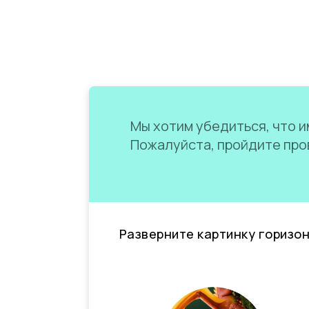
Мы хотим убедиться, что им
Пожалуйста, пройдите пров
Разверните картинку горизо