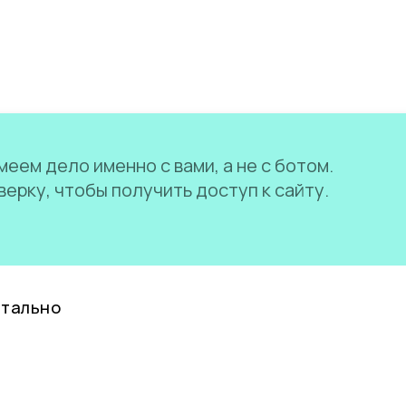
еем дело именно с вами, а не с ботом.
ерку, чтобы получить доступ к сайту.
нтально