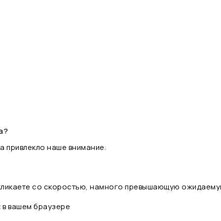
а?
а привлекло наше внимание.
 кликаете со скоростью, намного превышающую ожидаему
t в вашем браузере