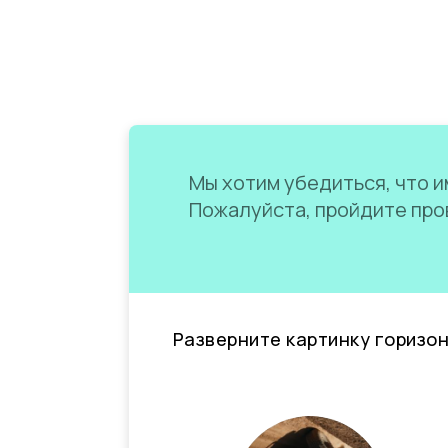
Мы хотим убедиться, что им
Пожалуйста, пройдите пров
Разверните картинку горизо