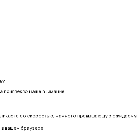
а?
а привлекло наше внимание.
 кликаете со скоростью, намного превышающую ожидаему
t в вашем браузере