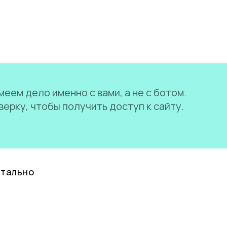
еем дело именно с вами, а не с ботом.
ерку, чтобы получить доступ к сайту.
нтально