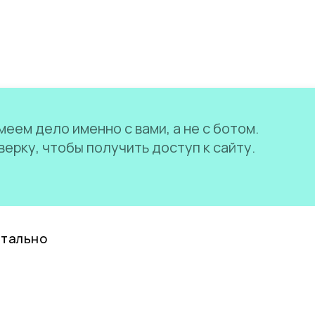
еем дело именно с вами, а не с ботом.
ерку, чтобы получить доступ к сайту.
нтально