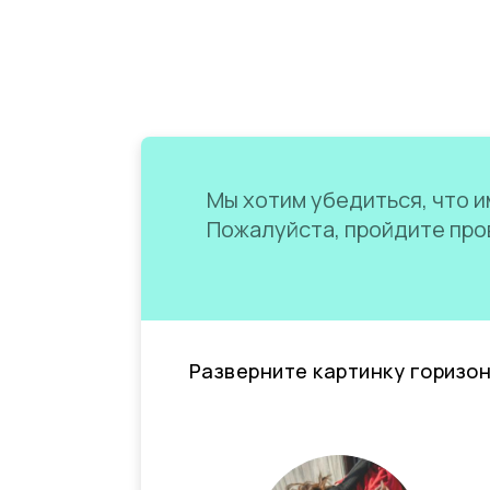
Мы хотим убедиться, что им
Пожалуйста, пройдите пров
Разверните картинку горизо