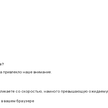
а?
а привлекло наше внимание.
 кликаете со скоростью, намного превышающую ожидаему
t в вашем браузере