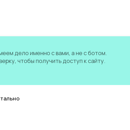
еем дело именно с вами, а не с ботом.
ерку, чтобы получить доступ к сайту.
нтально