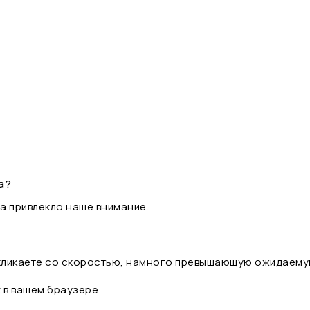
а?
а привлекло наше внимание.
 кликаете со скоростью, намного превышающую ожидаему
t в вашем браузере