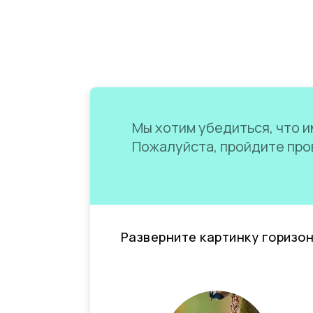
Мы хотим убедиться, что им
Пожалуйста, пройдите пров
Разверните картинку горизо