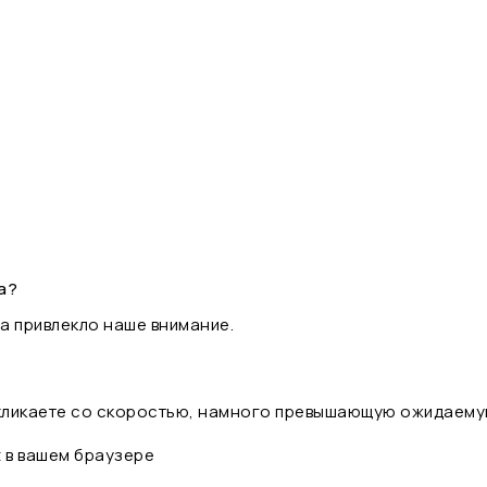
а?
а привлекло наше внимание.
 кликаете со скоростью, намного превышающую ожидаему
t в вашем браузере