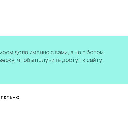
еем дело именно с вами, а не с ботом.
ерку, чтобы получить доступ к сайту.
нтально