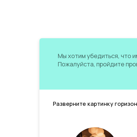
Мы хотим убедиться, что им
Пожалуйста, пройдите пров
Разверните картинку горизо