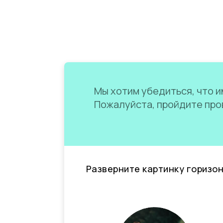
Мы хотим убедиться, что им
Пожалуйста, пройдите пров
Разверните картинку горизо