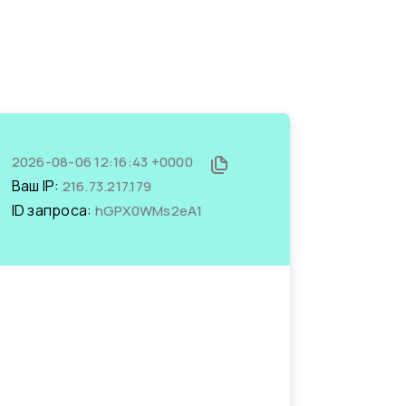
2026-08-06 12:16:43 +0000
Ваш IP:
216.73.217.179
ID запроса:
hGPX0WMs2eA1