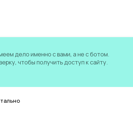
еем дело именно с вами, а не с ботом.
ерку, чтобы получить доступ к сайту.
нтально