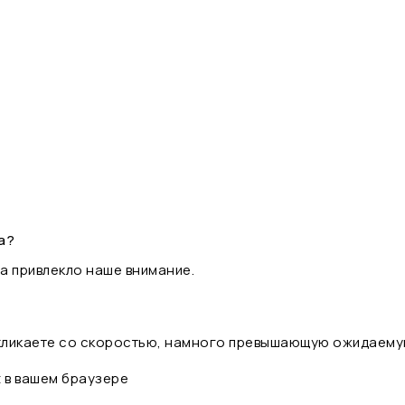
а?
а привлекло наше внимание.
 кликаете со скоростью, намного превышающую ожидаему
t в вашем браузере