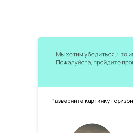
Мы хотим убедиться, что им
Пожалуйста, пройдите пров
Разверните картинку горизо