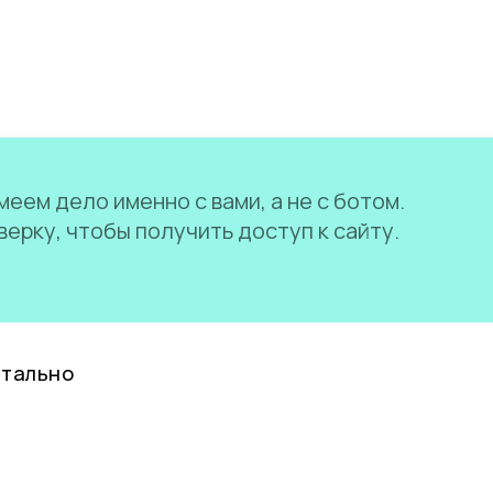
еем дело именно с вами, а не с ботом.
ерку, чтобы получить доступ к сайту.
нтально