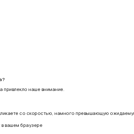
а?
а привлекло наше внимание.
 кликаете со скоростью, намного превышающую ожидаему
t в вашем браузере