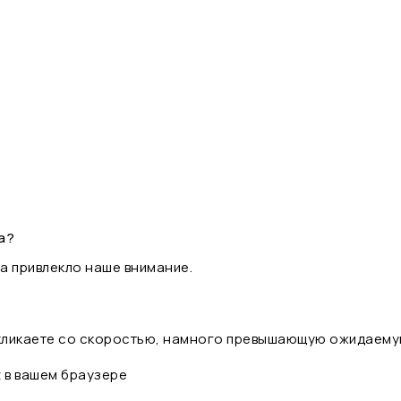
а?
а привлекло наше внимание.
 кликаете со скоростью, намного превышающую ожидаему
t в вашем браузере