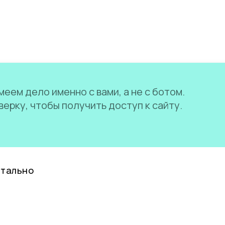
еем дело именно с вами, а не с ботом.
ерку, чтобы получить доступ к сайту.
нтально