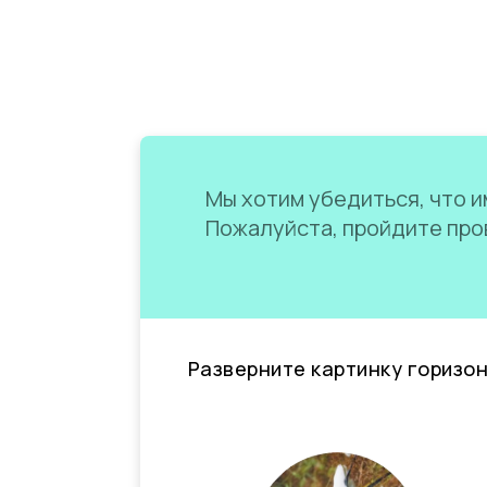
Мы хотим убедиться, что им
Пожалуйста, пройдите пров
Разверните картинку горизо