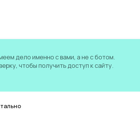
еем дело именно с вами, а не с ботом.
ерку, чтобы получить доступ к сайту.
нтально