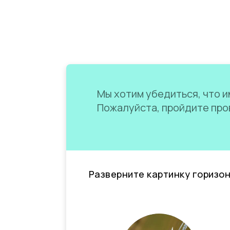
Мы хотим убедиться, что им
Пожалуйста, пройдите пров
Разверните картинку горизо