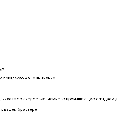
а?
а привлекло наше внимание.
 кликаете со скоростью, намного превышающую ожидаему
t в вашем браузере