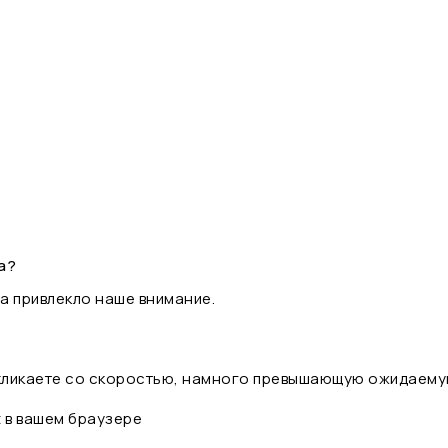
а?
а привлекло наше внимание.
 кликаете со скоростью, намного превышающую ожидаему
t в вашем браузере