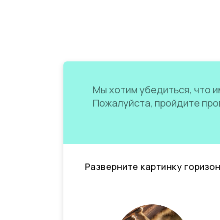
Мы хотим убедиться, что им
Пожалуйста, пройдите пров
Разверните картинку горизо