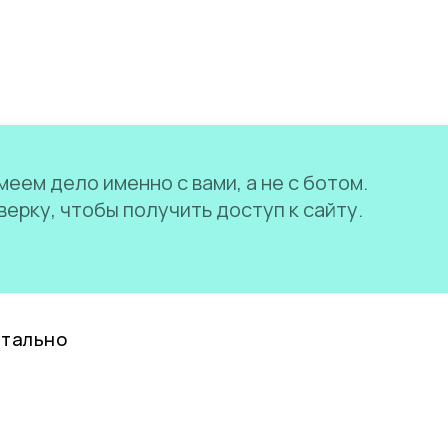
еем дело именно с вами, а не с ботом.
ерку, чтобы получить доступ к сайту.
нтально