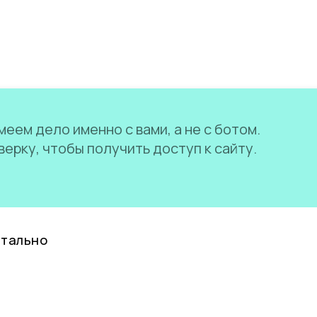
еем дело именно с вами, а не с ботом.
ерку, чтобы получить доступ к сайту.
нтально