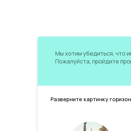
Мы хотим убедиться, что им
Пожалуйста, пройдите пров
Разверните картинку горизо