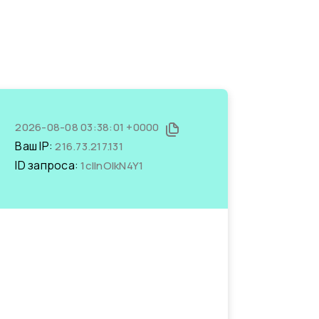
2026-08-08 03:38:01 +0000
Ваш IP:
216.73.217.131
ID запроса:
1cIlnOlkN4Y1