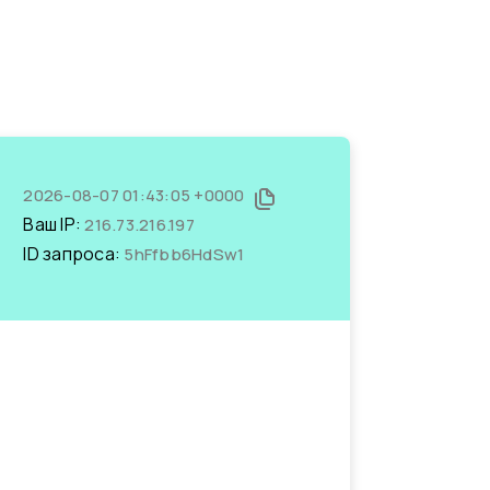
2026-08-07 01:43:05 +0000
Ваш IP:
216.73.216.197
ID запроса:
5hFfbb6HdSw1