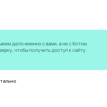
еем дело именно с вами, а не с ботом.
ерку, чтобы получить доступ к сайту.
нтально