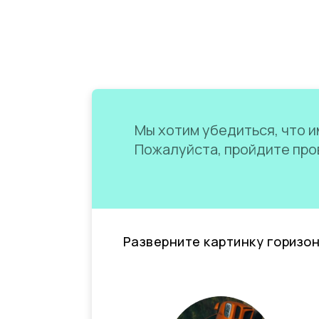
Мы хотим убедиться, что им
Пожалуйста, пройдите пров
Разверните картинку горизо