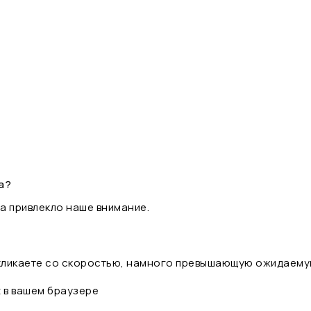
а?
а привлекло наше внимание.
 кликаете со скоростью, намного превышающую ожидаему
t в вашем браузере