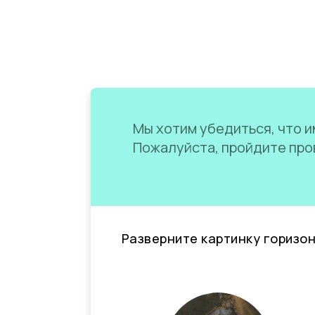
Мы хотим убедиться, что им
Пожалуйста, пройдите пров
Разверните картинку горизо