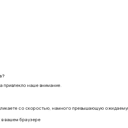
а?
а привлекло наше внимание.
 кликаете со скоростью, намного превышающую ожидаему
t в вашем браузере