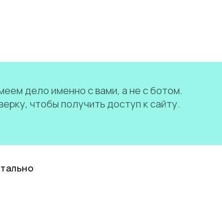
еем дело именно с вами, а не с ботом.
ерку, чтобы получить доступ к сайту.
нтально