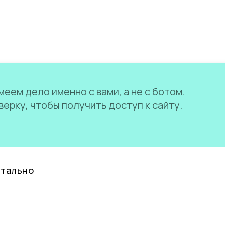
еем дело именно с вами, а не с ботом.
ерку, чтобы получить доступ к сайту.
нтально