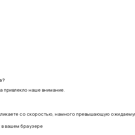
а?
а привлекло наше внимание.
 кликаете со скоростью, намного превышающую ожидаему
t в вашем браузере