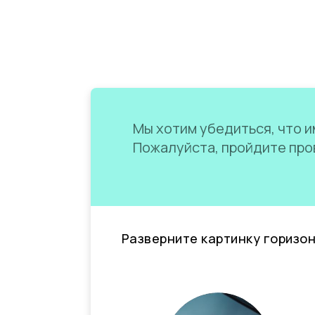
Мы хотим убедиться, что им
Пожалуйста, пройдите пров
Разверните картинку горизо