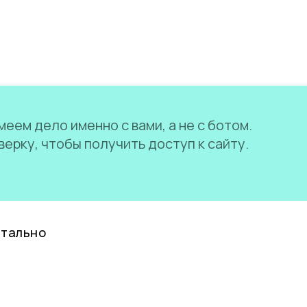
еем дело именно с вами, а не с ботом.
ерку, чтобы получить доступ к сайту.
нтально