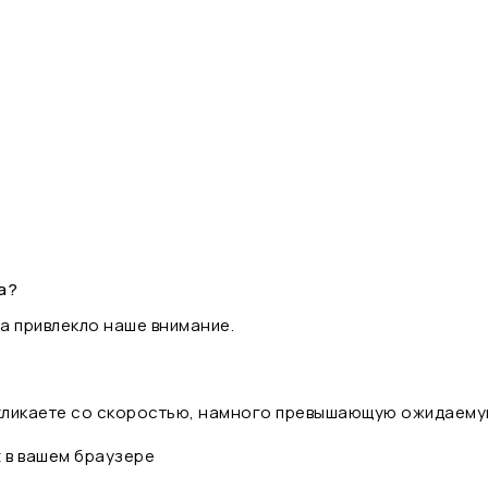
а?
а привлекло наше внимание.
 кликаете со скоростью, намного превышающую ожидаему
t в вашем браузере