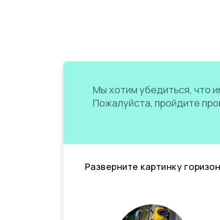
Мы хотим убедиться, что им
Пожалуйста, пройдите пров
Разверните картинку горизо