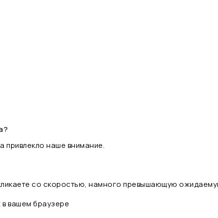
а?
а привлекло наше внимание.
 кликаете со скоростью, намного превышающую ожидаему
t в вашем браузере