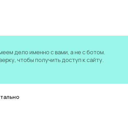
еем дело именно с вами, а не с ботом.
ерку, чтобы получить доступ к сайту.
нтально