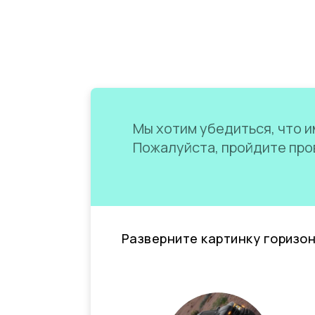
Мы хотим убедиться, что им
Пожалуйста, пройдите пров
Разверните картинку горизо