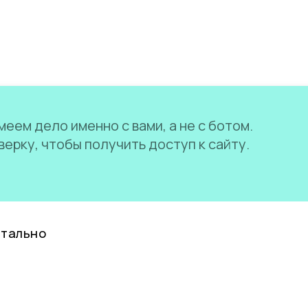
еем дело именно с вами, а не с ботом.
ерку, чтобы получить доступ к сайту.
нтально