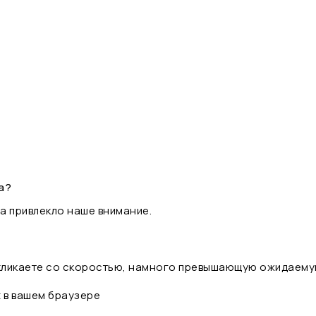
а?
а привлекло наше внимание.
 кликаете со скоростью, намного превышающую ожидаему
t в вашем браузере