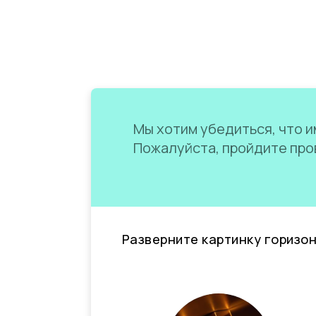
Мы хотим убедиться, что им
Пожалуйста, пройдите пров
Разверните картинку горизо