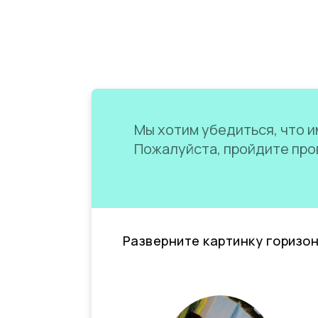
Мы хотим убедиться, что им
Пожалуйста, пройдите пров
Разверните картинку горизо