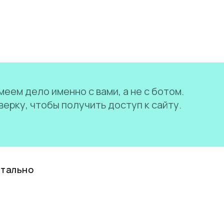
еем дело именно с вами, а не с ботом.
ерку, чтобы получить доступ к сайту.
нтально