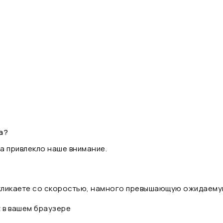
а?
а привлекло наше внимание.
 кликаете со скоростью, намного превышающую ожидаему
t в вашем браузере