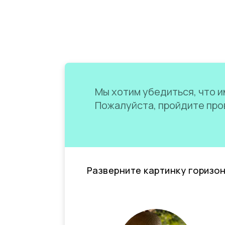
Мы хотим убедиться, что им
Пожалуйста, пройдите пров
Разверните картинку горизо