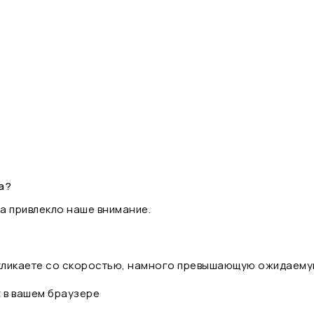
а?
а привлекло наше внимание.
 кликаете со скоростью, намного превышающую ожидаему
t в вашем браузере