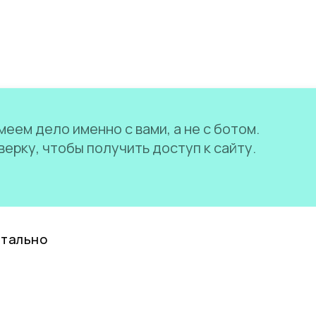
еем дело именно с вами, а не с ботом.
ерку, чтобы получить доступ к сайту.
нтально