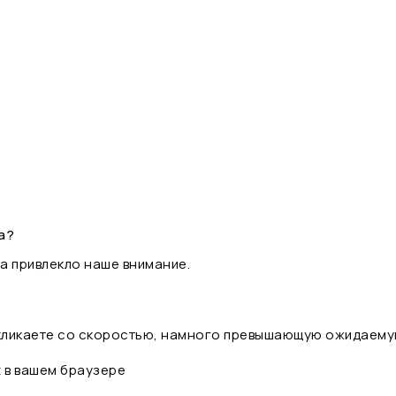
а?
а привлекло наше внимание.
 кликаете со скоростью, намного превышающую ожидаему
t в вашем браузере