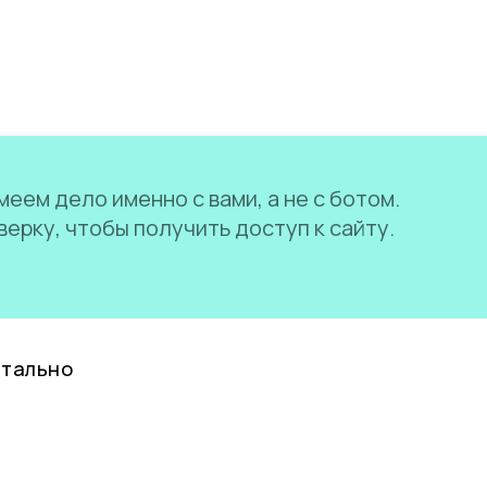
еем дело именно с вами, а не с ботом.
ерку, чтобы получить доступ к сайту.
нтально