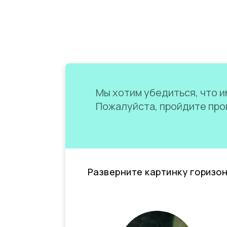
Мы хотим убедиться, что им
Пожалуйста, пройдите пров
Разверните картинку горизо