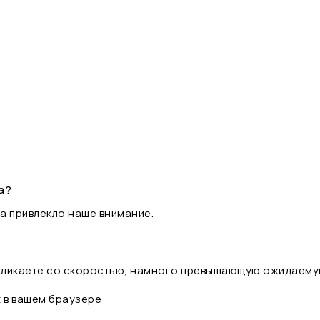
а?
а привлекло наше внимание.
 кликаете со скоростью, намного превышающую ожидаему
t в вашем браузере