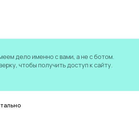
еем дело именно с вами, а не с ботом.
ерку, чтобы получить доступ к сайту.
нтально