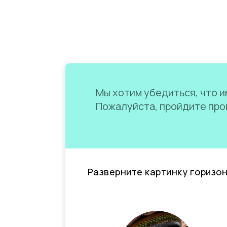
Мы хотим убедиться, что им
Пожалуйста, пройдите пров
Разверните картинку горизо