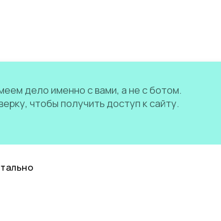
еем дело именно с вами, а не с ботом.
ерку, чтобы получить доступ к сайту.
нтально