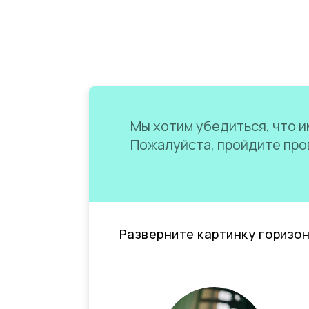
Мы хотим убедиться, что им
Пожалуйста, пройдите пров
Разверните картинку горизо