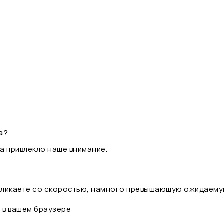
а?
а привлекло наше внимание.
 кликаете со скоростью, намного превышающую ожидаему
t в вашем браузере