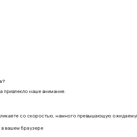
а?
а привлекло наше внимание.
 кликаете со скоростью, намного превышающую ожидаему
t в вашем браузере