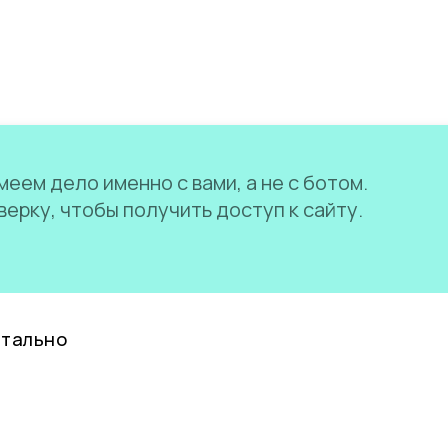
еем дело именно с вами, а не с ботом.
ерку, чтобы получить доступ к сайту.
нтально