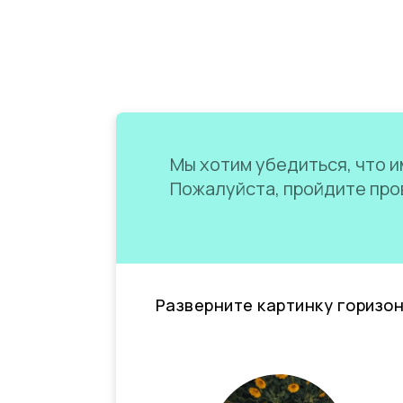
Мы хотим убедиться, что им
Пожалуйста, пройдите пров
Разверните картинку горизо