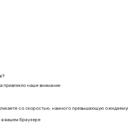
а?
а привлекло наше внимание.
 кликаете со скоростью, намного превышающую ожидаему
t в вашем браузере