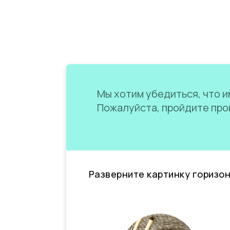
Мы хотим убедиться, что им
Пожалуйста, пройдите пров
Разверните картинку горизо