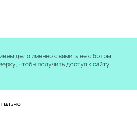
еем дело именно с вами, а не с ботом.
ерку, чтобы получить доступ к сайту.
нтально