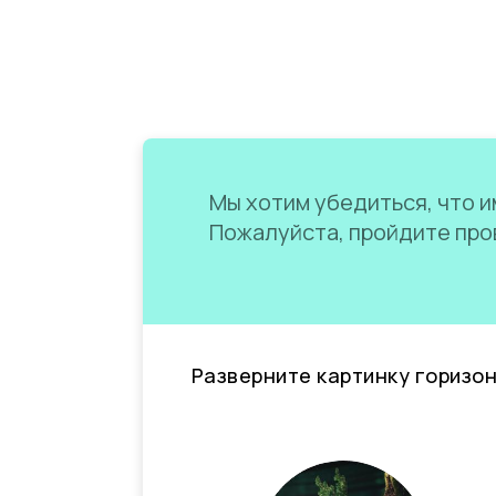
Мы хотим убедиться, что им
Пожалуйста, пройдите пров
Разверните картинку горизо