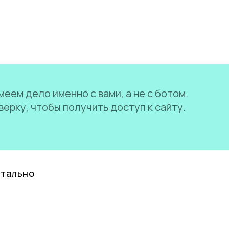
еем дело именно с вами, а не с ботом.
ерку, чтобы получить доступ к сайту.
нтально