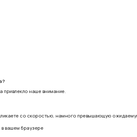
а?
а привлекло наше внимание.
 кликаете со скоростью, намного превышающую ожидаему
t в вашем браузере