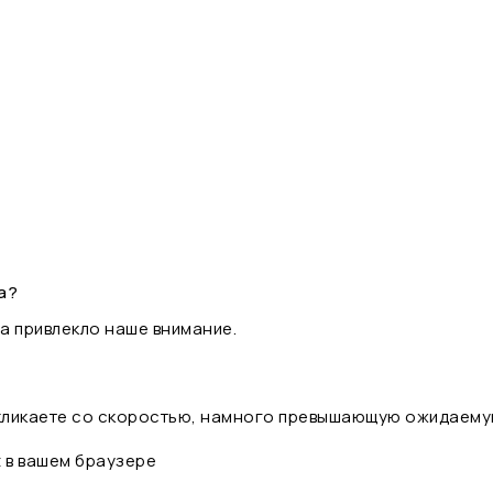
а?
а привлекло наше внимание.
 кликаете со скоростью, намного превышающую ожидаему
t в вашем браузере