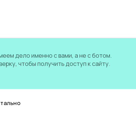
еем дело именно с вами, а не с ботом.
ерку, чтобы получить доступ к сайту.
нтально