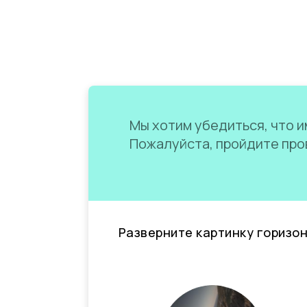
Мы хотим убедиться, что им
Пожалуйста, пройдите пров
Разверните картинку горизо