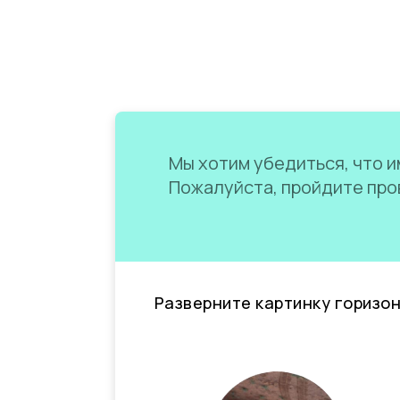
Мы хотим убедиться, что им
Пожалуйста, пройдите пров
Разверните картинку горизо