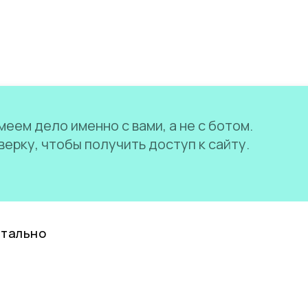
еем дело именно с вами, а не с ботом.
ерку, чтобы получить доступ к сайту.
нтально