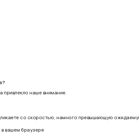
а?
а привлекло наше внимание.
 кликаете со скоростью, намного превышающую ожидаему
t в вашем браузере