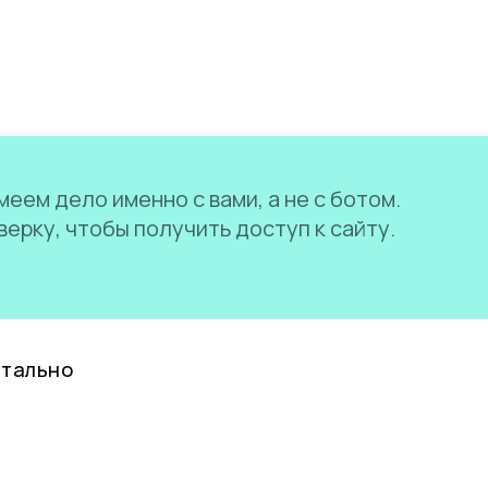
еем дело именно с вами, а не с ботом.
ерку, чтобы получить доступ к сайту.
нтально