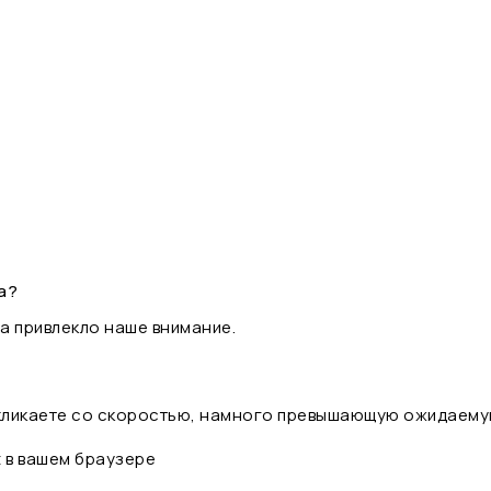
а?
а привлекло наше внимание.
 кликаете со скоростью, намного превышающую ожидаему
t в вашем браузере