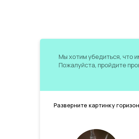
Мы хотим убедиться, что им
Пожалуйста, пройдите пров
Разверните картинку горизо