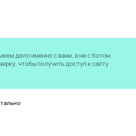
еем дело именно с вами, а не с ботом.
ерку, чтобы получить доступ к сайту.
нтально