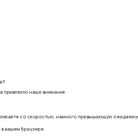
а?
а привлекло наше внимание.
 кликаете со скоростью, намного превышающую ожидаему
t в вашем браузере