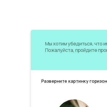
Мы хотим убедиться, что им
Пожалуйста, пройдите пров
Разверните картинку горизо