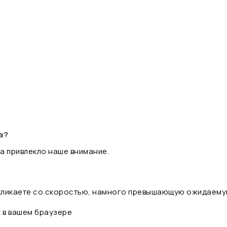
а?
а привлекло наше внимание.
 кликаете со скоростью, намного превышающую ожидаему
t в вашем браузере