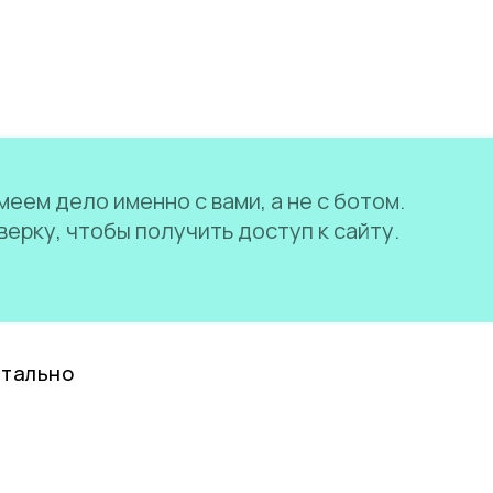
еем дело именно с вами, а не с ботом.
ерку, чтобы получить доступ к сайту.
нтально