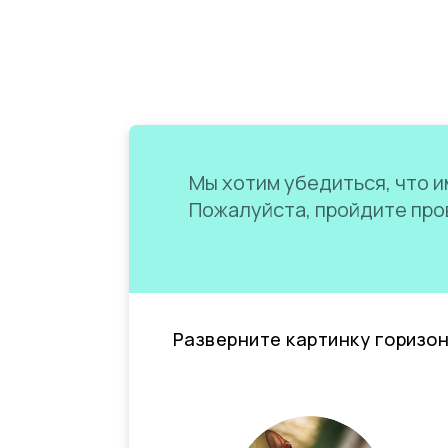
Мы хотим убедиться, что им
Пожалуйста, пройдите пров
Разверните картинку горизо