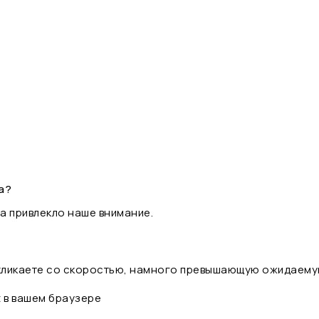
а?
а привлекло наше внимание.
 кликаете со скоростью, намного превышающую ожидаему
t в вашем браузере