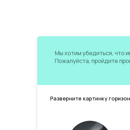
Мы хотим убедиться, что им
Пожалуйста, пройдите пров
Разверните картинку горизо