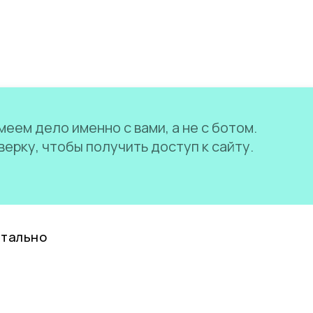
еем дело именно с вами, а не с ботом.
ерку, чтобы получить доступ к сайту.
нтально