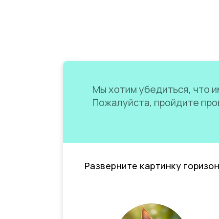
Мы хотим убедиться, что им
Пожалуйста, пройдите пров
Разверните картинку горизо