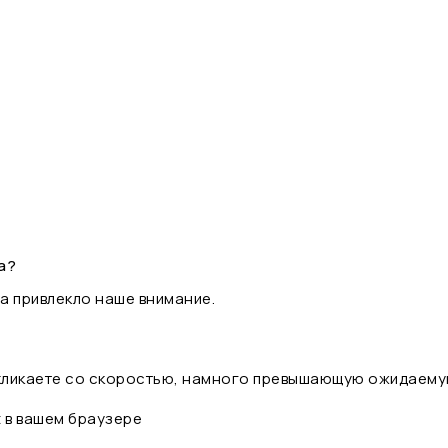
а?
а привлекло наше внимание.
 кликаете со скоростью, намного превышающую ожидаему
t в вашем браузере