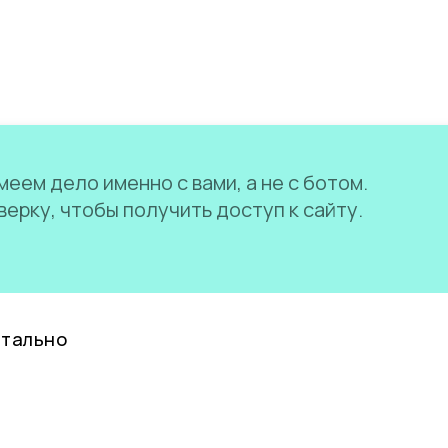
еем дело именно с вами, а не с ботом.
ерку, чтобы получить доступ к сайту.
нтально