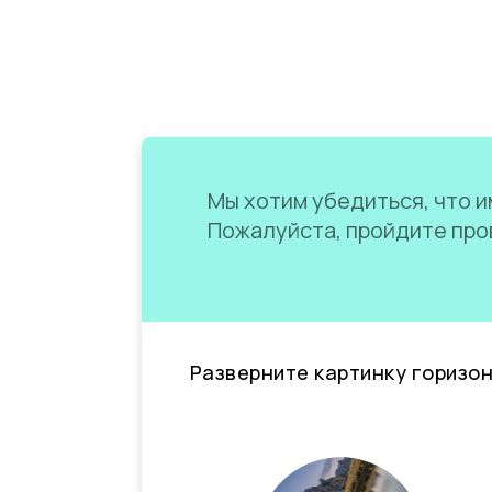
Мы хотим убедиться, что им
Пожалуйста, пройдите пров
Разверните картинку горизо