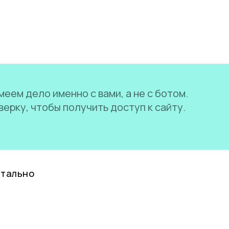
еем дело именно с вами, а не с ботом.
ерку, чтобы получить доступ к сайту.
нтально