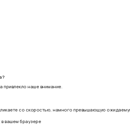
а?
а привлекло наше внимание.
 кликаете со скоростью, намного превышающую ожидаему
t в вашем браузере