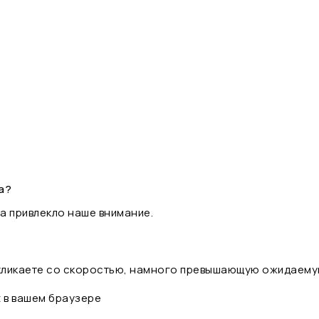
а?
а привлекло наше внимание.
 кликаете со скоростью, намного превышающую ожидаему
t в вашем браузере