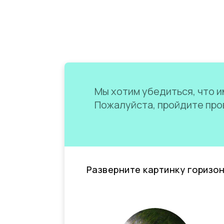
Мы хотим убедиться, что им
Пожалуйста, пройдите пров
Разверните картинку горизо