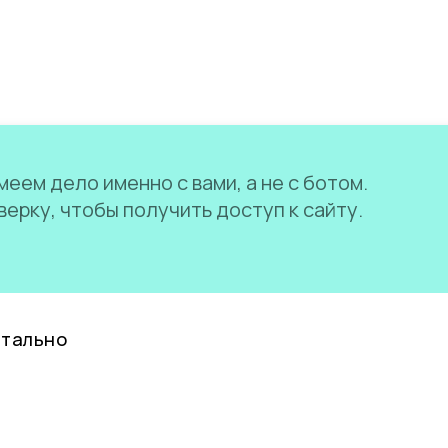
еем дело именно с вами, а не с ботом.
ерку, чтобы получить доступ к сайту.
нтально