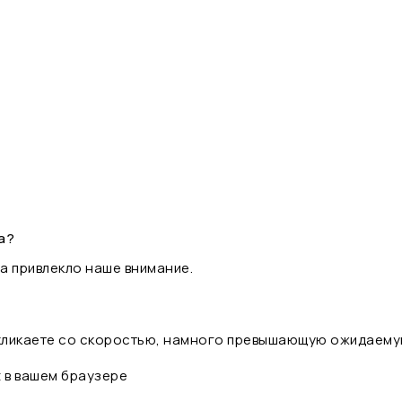
а?
а привлекло наше внимание.
 кликаете со скоростью, намного превышающую ожидаему
t в вашем браузере