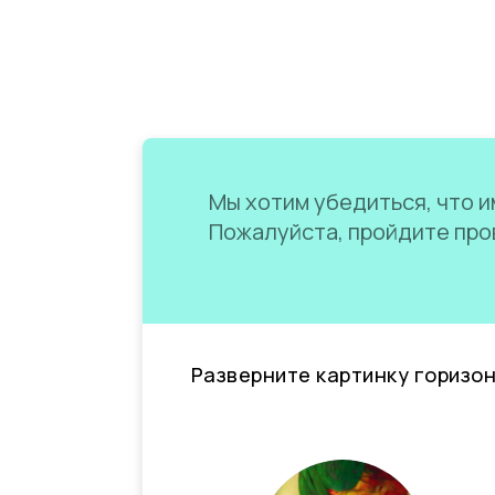
Мы хотим убедиться, что им
Пожалуйста, пройдите пров
Разверните картинку горизо