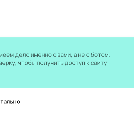
еем дело именно с вами, а не с ботом.
ерку, чтобы получить доступ к сайту.
нтально