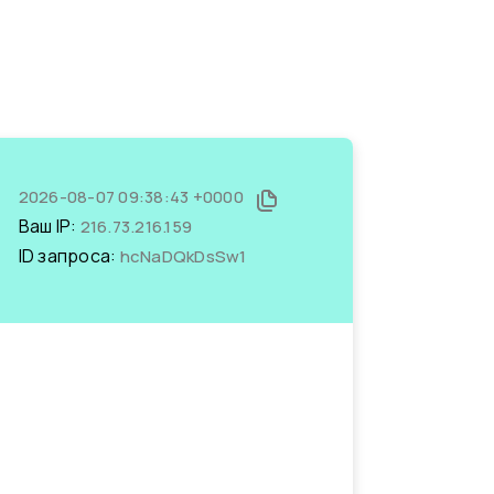
2026-08-07 09:38:43 +0000
Ваш IP:
216.73.216.159
ID запроса:
hcNaDQkDsSw1