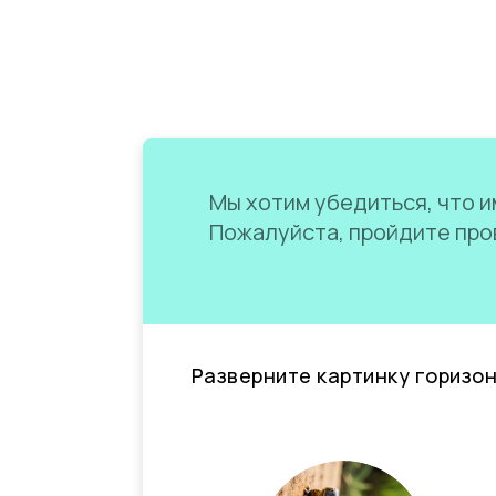
Мы хотим убедиться, что им
Пожалуйста, пройдите пров
Разверните картинку горизо