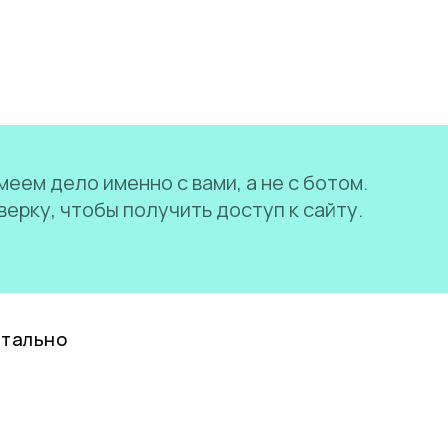
еем дело именно с вами, а не с ботом.
ерку, чтобы получить доступ к сайту.
нтально