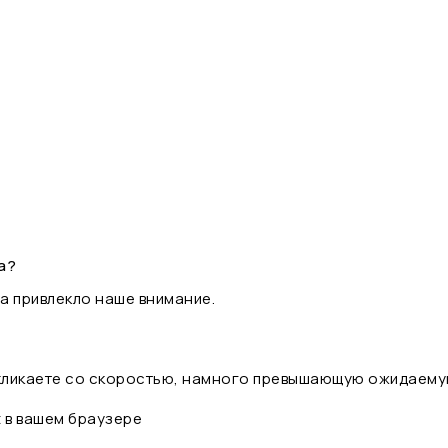
а?
а привлекло наше внимание.
 кликаете со скоростью, намного превышающую ожидаему
t в вашем браузере