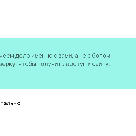
еем дело именно с вами, а не с ботом.
ерку, чтобы получить доступ к сайту.
нтально