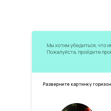
Мы хотим убедиться, что им
Пожалуйста, пройдите пров
Разверните картинку горизо