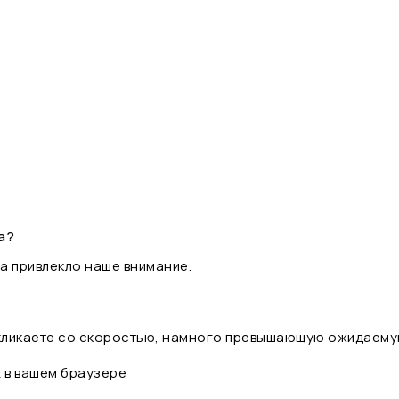
а?
а привлекло наше внимание.
 кликаете со скоростью, намного превышающую ожидаему
t в вашем браузере