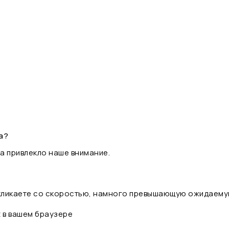
а?
а привлекло наше внимание.
 кликаете со скоростью, намного превышающую ожидаему
t в вашем браузере