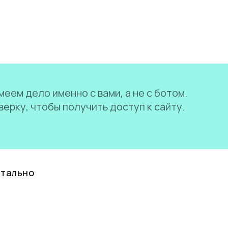
еем дело именно с вами, а не с ботом.
ерку, чтобы получить доступ к сайту.
нтально