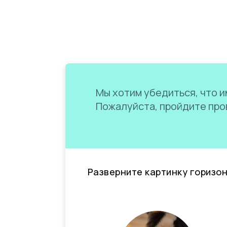
Мы хотим убедиться, что им
Пожалуйста, пройдите пров
Разверните картинку горизо