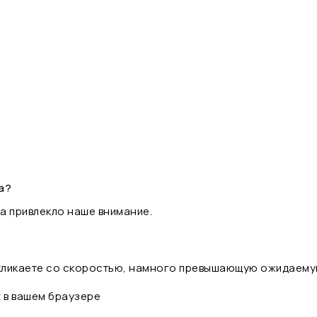
а?
а привлекло наше внимание.
 кликаете со скоростью, намного превышающую ожидаему
t в вашем браузере