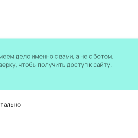
еем дело именно с вами, а не с ботом.
ерку, чтобы получить доступ к сайту.
нтально