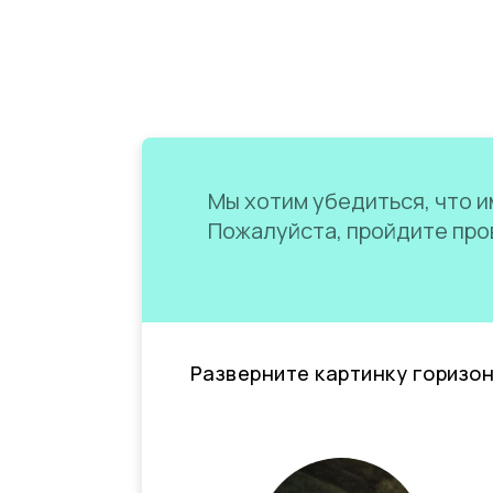
Мы хотим убедиться, что им
Пожалуйста, пройдите пров
Разверните картинку горизо