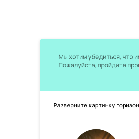
Мы хотим убедиться, что им
Пожалуйста, пройдите пров
Разверните картинку горизо