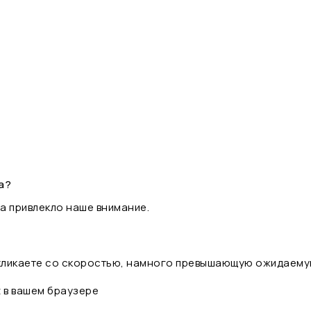
а?
а привлекло наше внимание.
 кликаете со скоростью, намного превышающую ожидаему
t в вашем браузере