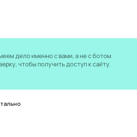
еем дело именно с вами, а не с ботом.
ерку, чтобы получить доступ к сайту.
нтально