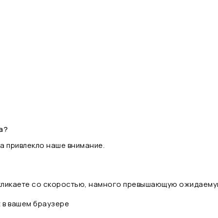
а?
а привлекло наше внимание.
 кликаете со скоростью, намного превышающую ожидаему
t в вашем браузере