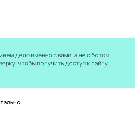
еем дело именно с вами, а не с ботом.
ерку, чтобы получить доступ к сайту.
нтально