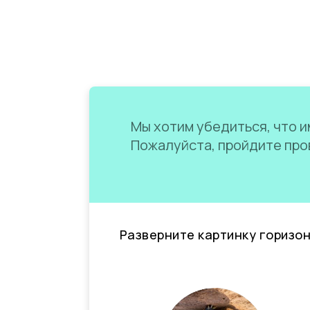
Мы хотим убедиться, что им
Пожалуйста, пройдите пров
Разверните картинку горизо