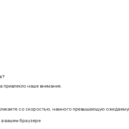
а?
а привлекло наше внимание.
 кликаете со скоростью, намного превышающую ожидаему
t в вашем браузере