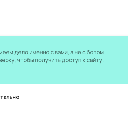
еем дело именно с вами, а не с ботом.
ерку, чтобы получить доступ к сайту.
нтально