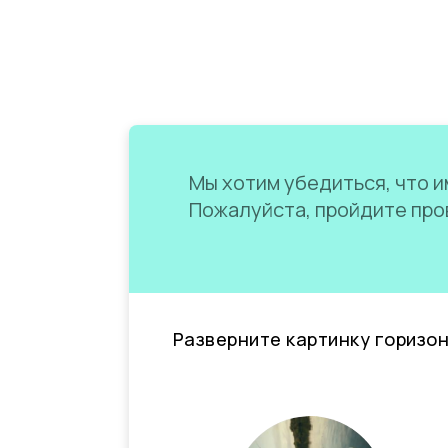
Мы хотим убедиться, что им
Пожалуйста, пройдите пров
Разверните картинку горизо