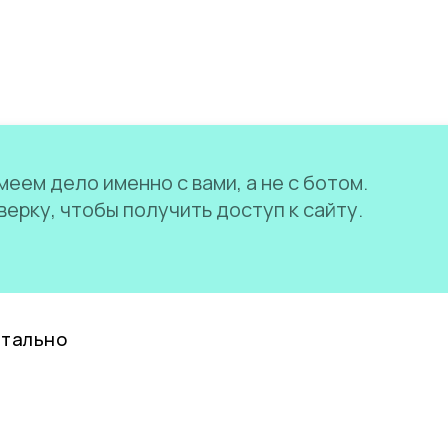
еем дело именно с вами, а не с ботом.
ерку, чтобы получить доступ к сайту.
нтально