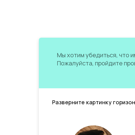
Мы хотим убедиться, что им
Пожалуйста, пройдите пров
Разверните картинку горизо