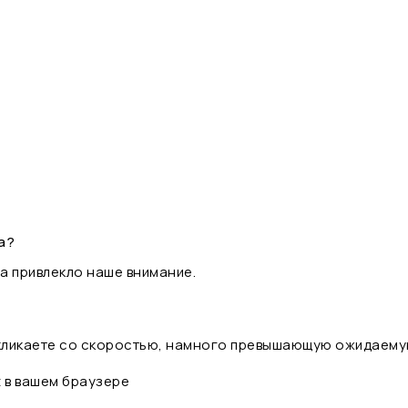
а?
а привлекло наше внимание.
 кликаете со скоростью, намного превышающую ожидаему
t в вашем браузере