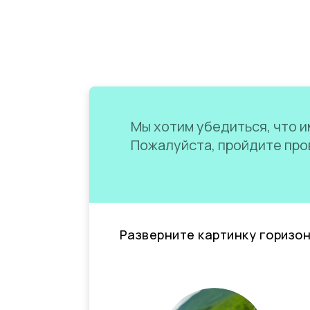
Мы хотим убедиться, что им
Пожалуйста, пройдите пров
Разверните картинку горизо