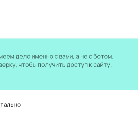
еем дело именно с вами, а не с ботом.
ерку, чтобы получить доступ к сайту.
нтально