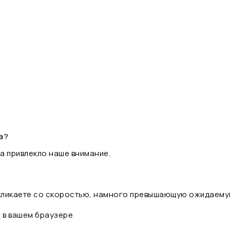
а?
а привлекло наше внимание.
 кликаете со скоростью, намного превышающую ожидаему
t в вашем браузере