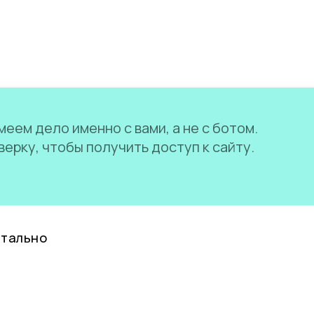
еем дело именно с вами, а не с ботом.
ерку, чтобы получить доступ к сайту.
нтально