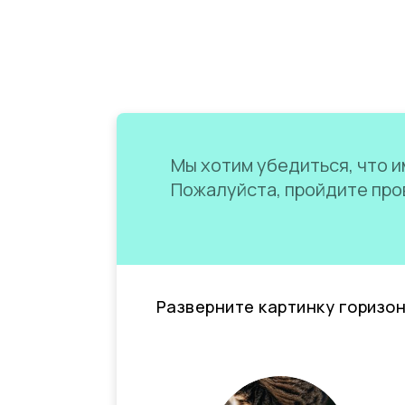
Мы хотим убедиться, что им
Пожалуйста, пройдите пров
Разверните картинку горизо