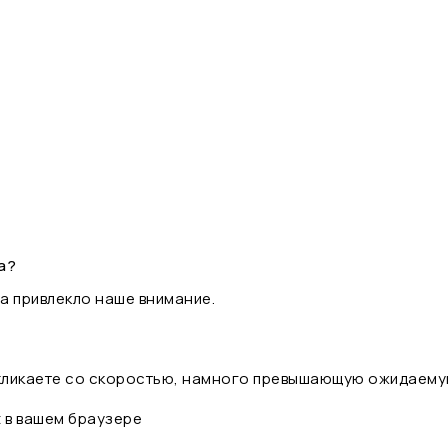
а?
а привлекло наше внимание.
 кликаете со скоростью, намного превышающую ожидаему
t в вашем браузере