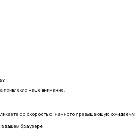
а?
а привлекло наше внимание.
 кликаете со скоростью, намного превышающую ожидаему
t в вашем браузере