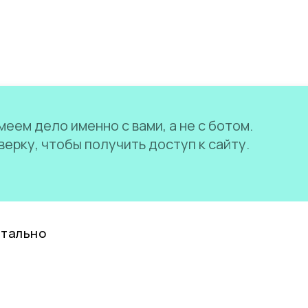
еем дело именно с вами, а не с ботом.
ерку, чтобы получить доступ к сайту.
нтально