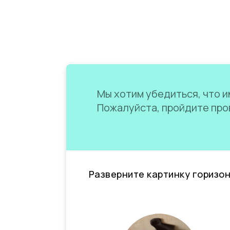
Мы хотим убедиться, что им
Пожалуйста, пройдите пров
Разверните картинку горизо