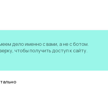
еем дело именно с вами, а не с ботом.
ерку, чтобы получить доступ к сайту.
нтально