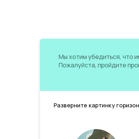
Мы хотим убедиться, что им
Пожалуйста, пройдите пров
Разверните картинку горизо