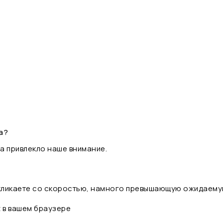
а?
а привлекло наше внимание.
 кликаете со скоростью, намного превышающую ожидаему
t в вашем браузере