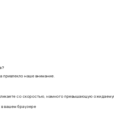
а?
а привлекло наше внимание.
 кликаете со скоростью, намного превышающую ожидаему
t в вашем браузере