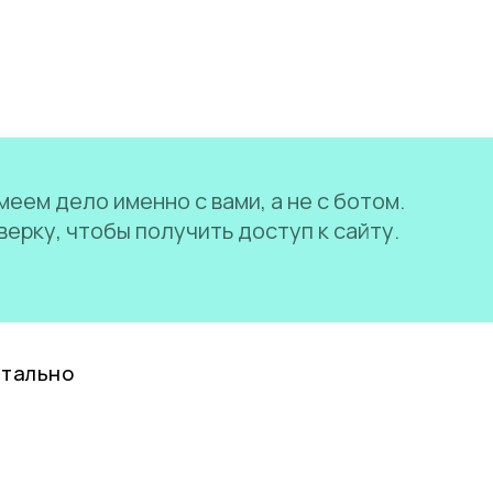
еем дело именно с вами, а не с ботом.
ерку, чтобы получить доступ к сайту.
нтально