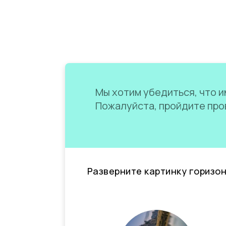
Мы хотим убедиться, что им
Пожалуйста, пройдите пров
Разверните картинку горизо